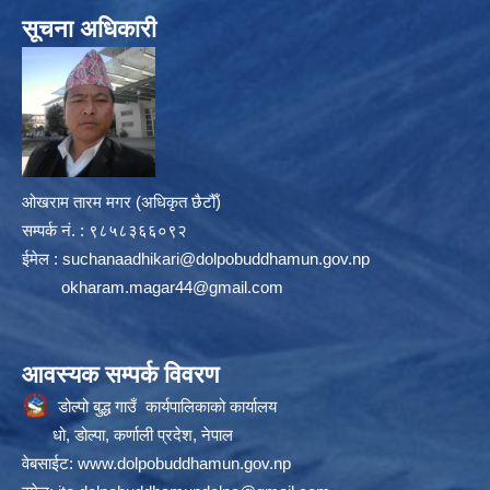
सूचना अधिकारी
ओखराम तारम मगर (अधिकृत छैटौँ)
सम्पर्क न‌ं. : ९८५८३६६०९२
ईमेल :
suchanaadhikari@dolpobuddhamun.gov.np
okharam.magar44@gmail.com
आवस्यक सम्पर्क विवरण
डोल्पो बुद्ध गाउँ कार्यपालिकाको कार्यालय
धो, डोल्पा, कर्णाली प्रदेश, नेपाल
वेबसाईट:
www.dolpobuddhamun.gov.np