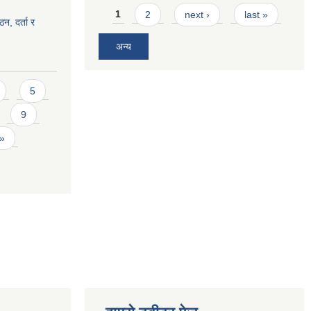
Pages
1
2
next ›
last »
ठन, दर्ता र
अन्य
5
9
 »