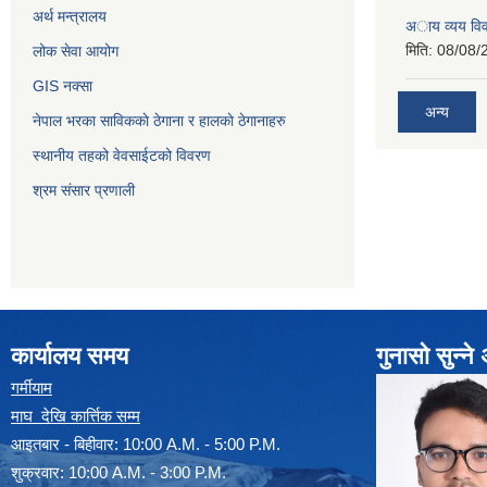
अर्थ मन्त्रालय
अाय व्यय वि
मिति:
08/08/
लोक सेवा आयोग
GIS नक्सा
अन्य
नेपाल भरका साविककाे ठेगाना र हालकाे ठेगानाहरु
स्थानीय तहको वेवसाईटको विवरण
श्रम संसार प्रणाली
कार्यालय समय
गुनासो सुन्न
गर्मीयाम
माघ देखि कार्त्तिक सम्म
आइतबार - बिहीवार: 10:00 A.M. - 5:00 P.M.
शुक्रवार: 10:00 A.M. - 3:00 P.M.