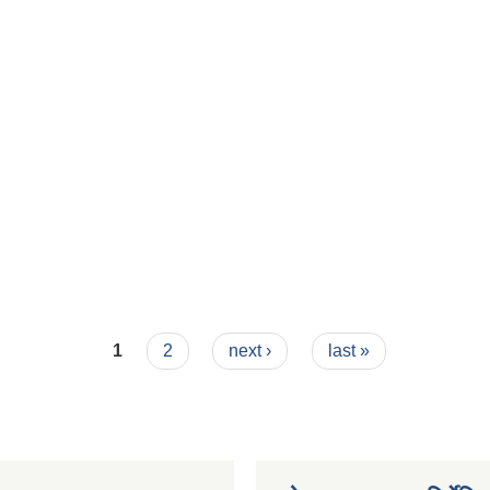
1
2
next ›
last »