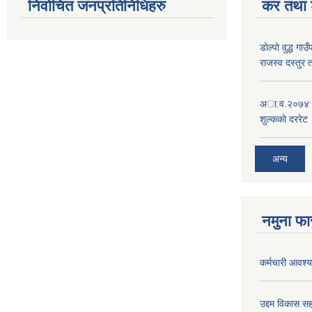
निर्वाचित जनप्रतिनिधिहरु
कर तथा श
डाेल्पाे वुद्ध
राजस्व दस्तुर 
अा.व.२०७४।०७
शुल्ककाे दररेट
अन्य
नमुना फा
कर्मचारी आवश्यक
उद्दम विकास सह