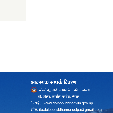
आवस्यक सम्पर्क विवरण
डोल्पो बुद्ध गाउँ कार्यपालिकाको कार्यालय
धो, डोल्पा, कर्णाली प्रदेश, नेपाल
वेबसाईट:
www.dolpobuddhamun.gov.np
इमेल:
ito.dolpobuddhamundolpa@gmail.com