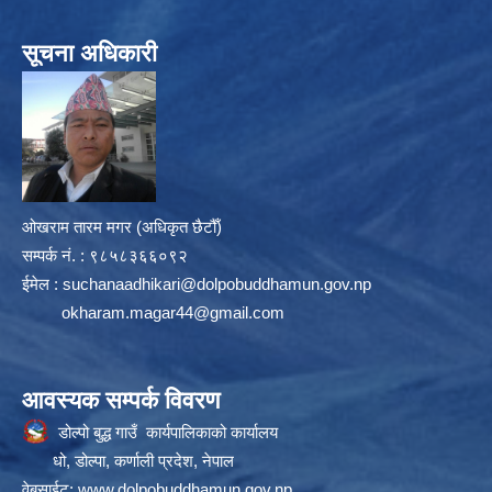
सूचना अधिकारी
ओखराम तारम मगर (अधिकृत छैटौँ)
सम्पर्क न‌ं. : ९८५८३६६०९२
ईमेल :
suchanaadhikari@dolpobuddhamun.gov.np
okharam.magar44@gmail.com
आवस्यक सम्पर्क विवरण
डोल्पो बुद्ध गाउँ कार्यपालिकाको कार्यालय
धो, डोल्पा, कर्णाली प्रदेश, नेपाल
वेबसाईट:
www.dolpobuddhamun.gov.np