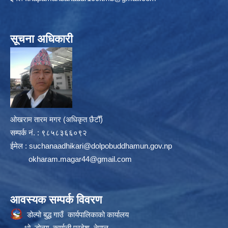
सूचना अधिकारी
ओखराम तारम मगर (अधिकृत छैटौँ)
सम्पर्क न‌ं. : ९८५८३६६०९२
ईमेल :
suchanaadhikari@dolpobuddhamun.gov.np
okharam.magar44@gmail.com
आवस्यक सम्पर्क विवरण
डोल्पो बुद्ध गाउँ कार्यपालिकाको कार्यालय
धो, डोल्पा, कर्णाली प्रदेश, नेपाल