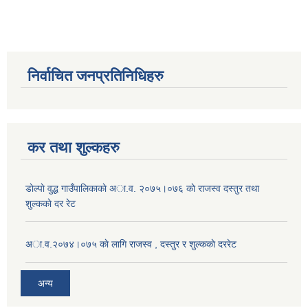
निर्वाचित जनप्रतिनिधिहरु
कर तथा शुल्कहरु
डाेल्पाे वुद्ध गाउँपालिकाकाे अा.व. २०७५।०७६ काे राजस्व दस्तुर तथा
शुल्ककाे दर रेट
अा.व.२०७४।०७५ काे लागि राजस्व , दस्तुर र शुल्ककाे दररेट
अन्य
जन्म, मृत्यु तथा अन्य व्यक्तिगत घटना दर्ता गर्ने दाेर्स्राे संशाेधन नियमावली २०७५