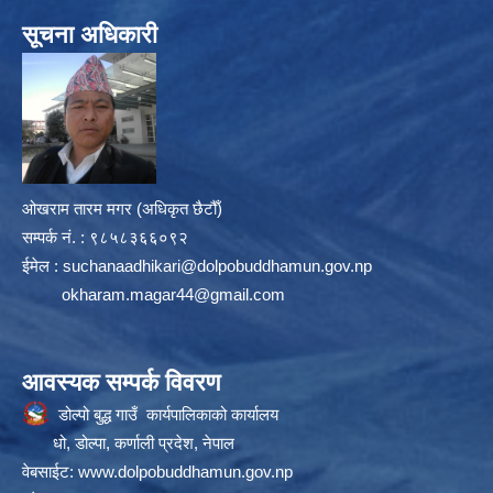
सूचना अधिकारी
ओखराम तारम मगर (अधिकृत छैटौँ)
सम्पर्क न‌ं. : ९८५८३६६०९२
ईमेल :
suchanaadhikari@dolpobuddhamun.gov.np
okharam.magar44@gmail.com
आवस्यक सम्पर्क विवरण
डोल्पो बुद्ध गाउँ कार्यपालिकाको कार्यालय
धो, डोल्पा, कर्णाली प्रदेश, नेपाल
वेबसाईट:
www.dolpobuddhamun.gov.np