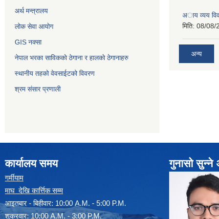
अर्थ मन्त्रालय
अाय व्यय वि
मिति:
08/08/
लोक सेवा आयोग
GIS नक्सा
अन्य
नेपाल भरका साविककाे ठेगाना र हालकाे ठेगानाहरु
स्थानीय तहको वेवसाईटको विवरण
श्रम संसार प्रणाली
कार्यालय समय
गुनासो सुन्न
गर्मीयाम
माघ देखि कार्त्तिक सम्म
आइतबार - बिहीवार: 10:00 A.M. - 5:00 P.M.
शुक्रवार: 10:00 A.M. - 3:00 P.M.