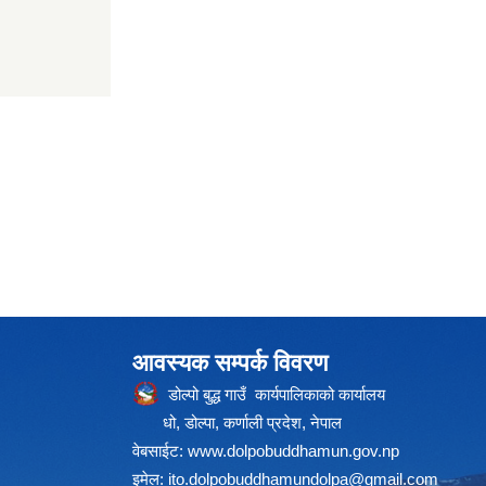
आवस्यक सम्पर्क विवरण
डोल्पो बुद्ध गाउँ कार्यपालिकाको कार्यालय
धो, डोल्पा, कर्णाली प्रदेश, नेपाल
वेबसाईट:
www.dolpobuddhamun.gov.np
इमेल:
ito.dolpobuddhamundolpa@gmail.com