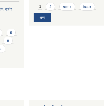
Pages
1
2
next ›
last »
ठन, दर्ता र
अन्य
5
9
 »