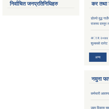
निर्वाचित जनप्रतिनिधिहरु
कर तथा श
डाेल्पाे वुद्ध
राजस्व दस्तुर 
अा.व.२०७४।०७
शुल्ककाे दररेट
अन्य
नमुना फा
कर्मचारी आवश्यक
उद्दम विकास सह