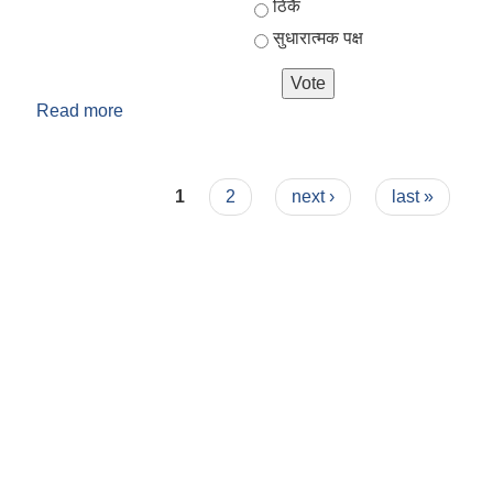
ठिकै
सुधारात्मक पक्ष
Read more
about तपाइलाई गाउँपालिकाले विभिन्न क्षेत्रमा गरेको काम क
?
Pages
1
2
next ›
last »