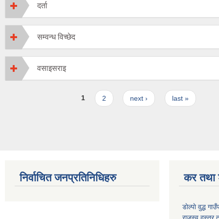
दर्ता
सम्वन्ध विच्छेद
वसाइसराइ
Pages
1
2
next ›
last »
निर्वाचित जनप्रतिनिधिहरु
कर तथा श
डाेल्पाे वुद्ध
राजस्व दस्तुर 