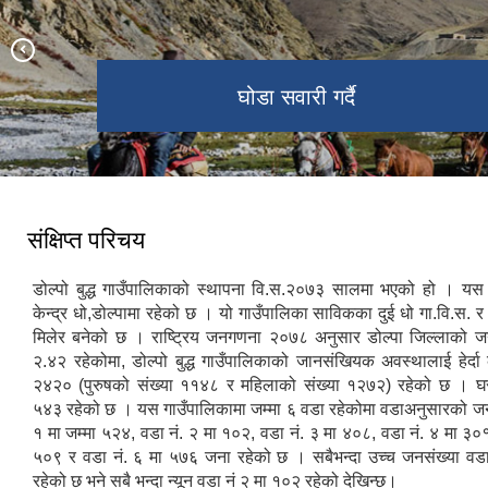
प्राकृतिक सुन्दरताले भरिपुर्ण डोल्पो
समान ओसार्न चौरीको प्रयोग
पैदल मार्ग उपल्लो डोल्पो
घोडा सवारी गर्दै
Crystal Mountain School
संक्षिप्त परिचय
डोल्पो बुद्ध गाउँपालिकाको स्थापना वि.स.२०७३ सालमा भएको हो । यस
केन्द्र धो,डोल्पामा रहेको छ । यो गाउँपालिका साविकका दुई धो गा.वि.स. र त
मिलेर बनेको छ । राष्ट्रिय जनगणना २०७८ अनुसार डोल्पा जिल्लाको जन
२.४२ रहेकोमा, डोल्पो बुद्ध गाउँपालिकाको जानसंखियक अवस्थालाई हेर्दा
२४२० (पुरुषको संख्या ११४८ र महिलाको संख्या १२७२) रहेको छ । घर
५४३ रहेको छ । यस गाउँपालिकामा जम्मा ६ वडा रहेकोमा वडाअनुसारको जनस
१ मा जम्मा ५२४, वडा नं. २ मा १०२, वडा नं. ३ मा ४०८, वडा नं. ४ मा ३०१
५०९ र वडा नं. ६ मा ५७६ जना रहेको छ । सबैभन्दा उच्च जनसंख्या वड
रहेको छ भने सबै भन्दा न्यून वडा नं २ मा १०२ रहेको देखिन्छ।