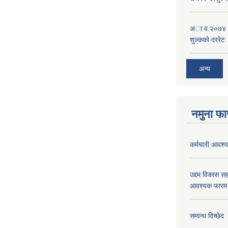
अा.व.२०७४।०७
शुल्ककाे दररेट
अन्य
नमुना फा
कर्मचारी आवश्यक
उद्दम विकास सह
आवश्यक फारम 
सम्वन्ध विच्छेद