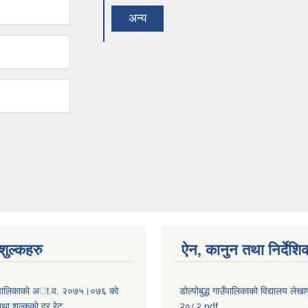
अन्य
ुल्कहरु
ऐन, कानुन तथा निर्देशि
 गाउँपालिकाकाे अा.व. २०७५।०७६ काे
डोल्पोबुद्ध गाउँपालिकाको विद्यालय लेखाप
तथा शुल्ककाे दर रेट
२०८२.pdf