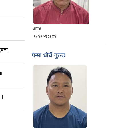
अध्यक्ष
९८४९०९८८४४
ूचना
पेम्मा धोर्चे गुरुङ
ना
ा ।