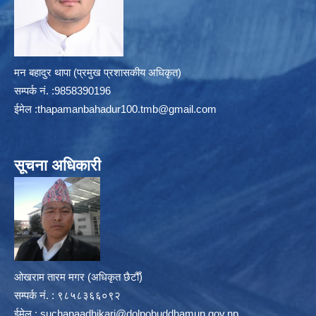
मन बहादुर थापा (प्रमुख प्रशासकीय अधिकृत)
सम्पर्क न‌ं. :9858390196
ईमेल :
thapamanbahadur100.tmb@gmail.com
सूचना अधिकारी
ओखराम तारम मगर (अधिकृत छैटौँ)
सम्पर्क न‌ं. : ९८५८३६६०९२
ईमेल :
suchanaadhikari@dolpobuddhamun.gov.np