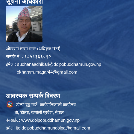
सूचना अधिकारी
ओखराम तारम मगर (अधिकृत छैटौँ)
सम्पर्क न‌ं. : ९८५८३६६०९२
ईमेल :
suchanaadhikari@dolpobuddhamun.gov.np
okharam.magar44@gmail.com
आवस्यक सम्पर्क विवरण
डोल्पो बुद्ध गाउँ कार्यपालिकाको कार्यालय
धो, डोल्पा, कर्णाली प्रदेश, नेपाल
वेबसाईट:
www.dolpobuddhamun.gov.np
इमेल:
ito.dolpobuddhamundolpa@gmail.com