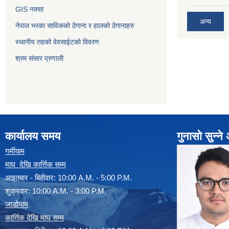
GIS नक्सा
अन्य
नेपाल भरका साविककाे ठेगाना र हालकाे ठेगानाहरु
स्थानीय तहको वेवसाईटको विवरण
श्रम संसार प्रणाली
कार्यालय समय
गुनासो सुन्न
गर्मीयाम
माघ देखि कार्त्तिक सम्म
आइतबार - बिहीवार: 10:00 A.M. - 5:00 P.M.
शुक्रवार: 10:00 A.M. - 3:00 P.M.
जाडोयाम
कार्त्तिक देखि माघ सम्म