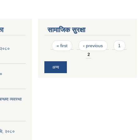
का
सामाजिक सुरक्षा
Pages
« first
‹ previous
1
ि २०८०
2
अन्य
८०
न्धमा व्यवस्था
िधि, २०८०