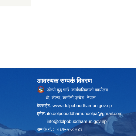
आवस्यक सम्पर्क विवरण
डोल्पो बुद्ध गाउँ कार्यपालिकाको कार्यालय
धो, डोल्पा, कर्णाली प्रदेश, नेपाल
वेबसाईट:
www.dolpobuddhamun.gov.np
इमेल:
ito.dolpobuddhamundolpa@gmail.com
info@dolpobuddhamun.gov.np
सम्पर्क नं. : ०८७-५५००४६