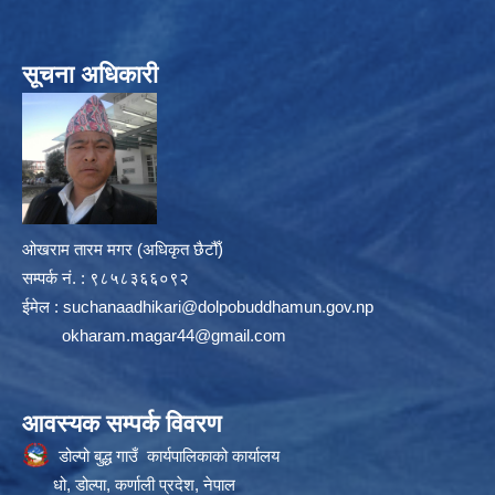
सूचना अधिकारी
ओखराम तारम मगर (अधिकृत छैटौँ)
सम्पर्क न‌ं. : ९८५८३६६०९२
ईमेल :
suchanaadhikari@dolpobuddhamun.gov.np
okharam.magar44@gmail.com
आवस्यक सम्पर्क विवरण
डोल्पो बुद्ध गाउँ कार्यपालिकाको कार्यालय
धो, डोल्पा, कर्णाली प्रदेश, नेपाल