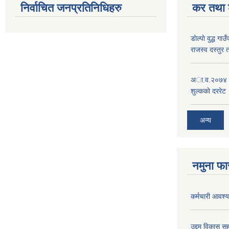
निर्वाचित जनप्रतिनिधिहरु
कर तथा श
डाेल्पाे वुद्ध
राजस्व दस्तुर 
अा.व.२०७४।०७
शुल्ककाे दररेट
अन्य
नमुना फा
कर्मचारी आवश्यक
उद्दम विकास सह