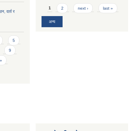
Pages
1
2
next ›
last »
ठन, दर्ता र
अन्य
5
9
 »