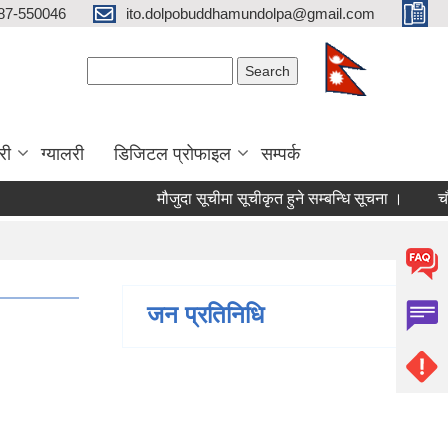
87-550046
ito.dolpobuddhamundolpa@gmail.com
Search form
Search
री
ग्यालरी
डिजिटल प्रोफाइल
सम्पर्क
मौजुदा सूचीमा सूचीकृत हुने सम्बन्धि सूचना ।
चौथो त्र
जन प्रतिनिधि