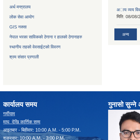
अर्थ मन्त्रालय
अाय व्यय वि
मिति:
08/08/
लोक सेवा आयोग
GIS नक्सा
अन्य
नेपाल भरका साविककाे ठेगाना र हालकाे ठेगानाहरु
स्थानीय तहको वेवसाईटको विवरण
श्रम संसार प्रणाली
कार्यालय समय
गुनासो सुन्न
गर्मीयाम
माघ देखि कार्त्तिक सम्म
आइतबार - बिहीवार: 10:00 A.M. - 5:00 P.M.
शुक्रवार: 10:00 A.M. - 3:00 P.M.