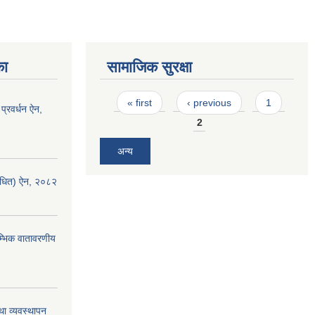
का
सामाजिक सुरक्षा
Pages
« first
‹ previous
1
 प्रवर्धन ऐन,
2
अन्य
ंशोधित) ऐन, २०८२
रम्भिक वातावरणीय
था व्यवस्थापन