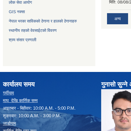
मिति:
08/08/
लोक सेवा आयोग
GIS नक्सा
अन्य
नेपाल भरका साविककाे ठेगाना र हालकाे ठेगानाहरु
स्थानीय तहको वेवसाईटको विवरण
श्रम संसार प्रणाली
कार्यालय समय
गुनासो सुन्न
गर्मीयाम
माघ देखि कार्त्तिक सम्म
आइतबार - बिहीवार: 10:00 A.M. - 5:00 P.M.
शुक्रवार: 10:00 A.M. - 3:00 P.M.
जाडोयाम
कार्त्तिक देखि माघ सम्म