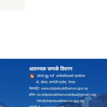
आवस्यक सम्पर्क विवरण
डोल्पो बुद्ध गाउँ कार्यपालिकाको कार्यालय
धो, डोल्पा, कर्णाली प्रदेश, नेपाल
वेबसाईट:
www.dolpobuddhamun.gov.np
इमेल:
ito.dolpobuddhamundolpa@gmail.com
info@dolpobuddhamun.gov.np
सम्पर्क नं. : ०८७-५५००४६