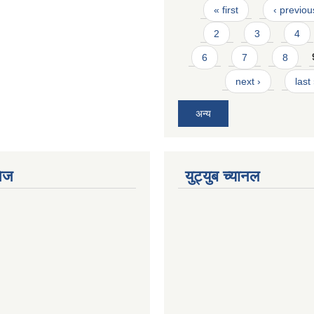
Pages
« first
‹ previou
2
3
4
6
7
8
next ›
last
अन्य
ेज
युट्युब च्यानल