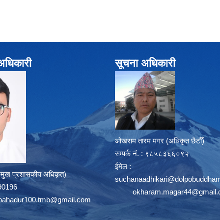
े अधिकारी
सूचना अधिकारी
ओखराम तारम मगर (अधिकृत छैटौँ)
सम्पर्क न‌ं. : ९८५८३६६०९२
ईमेल :
्रमुख प्रशासकीय अधिकृत)
suchanaadhikari@dolpobuddham
8390196
okharam.magar44@gmail
bahadur100.tmb@gmail.com