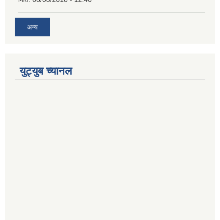
अन्य
युट्युब च्यानल