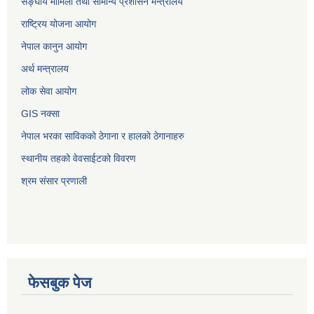
सङ्‍घीय मामिला तथा सामान्य प्रशासन मन्त्रालय
राष्ट्रिय योजना आयोग
नेपाल कानुन आयोग
अर्थ मन्त्रालय
लोक सेवा आयोग
GIS नक्सा
नेपाल भरका साविककाे ठेगाना र हालकाे ठेगानाहरु
स्थानीय तहको वेवसाईटको विवरण
श्रम संसार प्रणाली
फेसबुक पेज