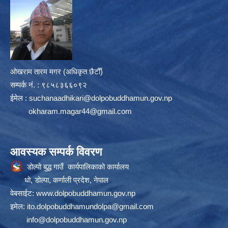
ओखराम तारम मगर (अधिकृत छैटौँ)
सम्पर्क न‌ं. : ९८५८३६६०९२
ईमेल :
suchanaadhikari@dolpobuddhamun.gov.np
okharam.magar44@gmail.com
आवस्यक सम्पर्क विवरण
डोल्पो बुद्ध गाउँ कार्यपालिकाको कार्यालय
धो, डोल्पा, कर्णाली प्रदेश, नेपाल
वेबसाईट:
www.dolpobuddhamun.gov.np
इमेल:
ito.dolpobuddhamundolpa@gmail.com
info@dolpobuddhamun.gov.np