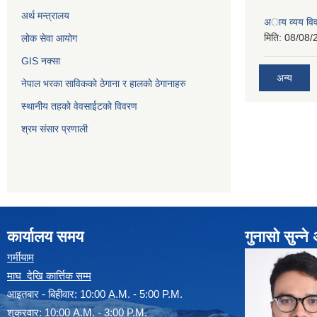
अर्थ मन्त्रालय
अाय व्यय वि
मिति:
08/08/
लोक सेवा आयोग
GIS नक्सा
अन्य
नेपाल भरका साविककाे ठेगाना र हालकाे ठेगानाहरु
स्थानीय तहको वेवसाईटको विवरण
श्रम संसार प्रणाली
कार्यालय समय
गुनासो सुन्न
गर्मीयाम
माघ देखि कार्त्तिक सम्म
आइतबार - बिहीवार: 10:00 A.M. - 5:00 P.M.
शुक्रवार: 10:00 A.M. - 3:00 P.M.