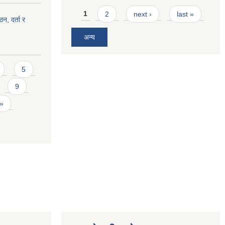
Pages
1
2
next ›
last »
ठन, दर्ता र
अन्य
5
9
 »