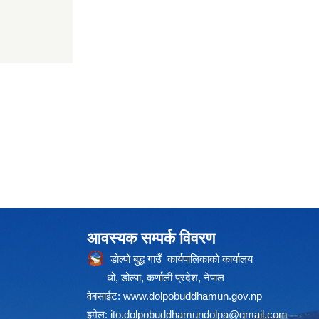
आवस्यक सम्पर्क विवरण
डोल्पो बुद्ध गाउँ कार्यपालिकाको कार्यालय
धो, डोल्पा, कर्णाली प्रदेश, नेपाल
वेबसाईट:
www.dolpobuddhamun.gov.np
इमेल:
ito.dolpobuddhamundolpa@gmail.com