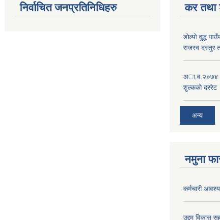
निर्वाचित जनप्रतिनिधिहरु
कर तथा श
डाेल्पाे वुद्ध
राजस्व दस्तुर 
अा.व.२०७४।०७
शुल्ककाे दररेट
अन्य
नमुना फा
कर्मचारी आवश्यक
उद्दम विकास सह