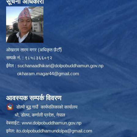
सूचना अधिकारी
ओखराम तारम मगर (अधिकृत छैटौँ)
सम्पर्क न‌ं. : ९८५८३६६०९२
ईमेल :
suchanaadhikari@dolpobuddhamun.gov.np
okharam.magar44@gmail.com
आवस्यक सम्पर्क विवरण
डोल्पो बुद्ध गाउँ कार्यपालिकाको कार्यालय
धो, डोल्पा, कर्णाली प्रदेश, नेपाल
वेबसाईट:
www.dolpobuddhamun.gov.np
इमेल:
ito.dolpobuddhamundolpa@gmail.com