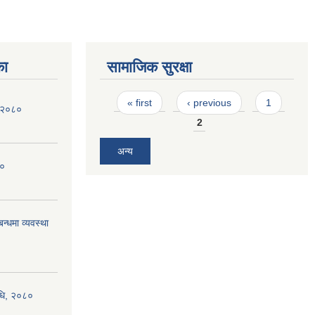
का
सामाजिक सुरक्षा
Pages
« first
‹ previous
1
ि २०८०
2
अन्य
८०
न्धमा व्यवस्था
िधि, २०८०