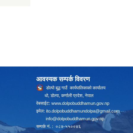
आवस्यक सम्पर्क विवरण
डोल्पो बुद्ध गाउँ कार्यपालिकाको कार्यालय
धो, डोल्पा, कर्णाली प्रदेश, नेपाल
वेबसाईट:
www.dolpobuddhamun.gov.np
इमेल:
ito.dolpobuddhamundolpa@gmail.com
info@dolpobuddhamun.gov.np
सम्पर्क नं. : ०८७-५५००४६