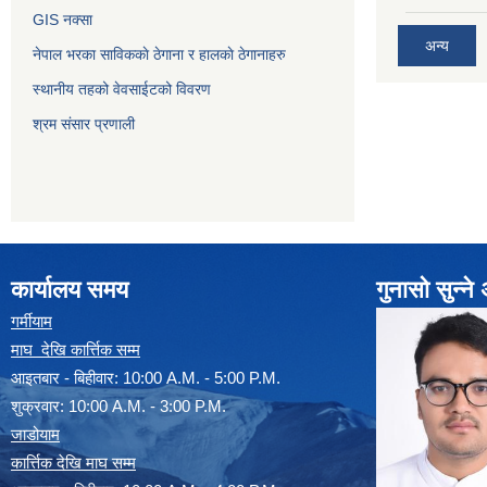
GIS नक्सा
अन्य
नेपाल भरका साविककाे ठेगाना र हालकाे ठेगानाहरु
स्थानीय तहको वेवसाईटको विवरण
श्रम संसार प्रणाली
कार्यालय समय
गुनासो सुन्न
गर्मीयाम
माघ देखि कार्त्तिक सम्म
आइतबार - बिहीवार: 10:00 A.M. - 5:00 P.M.
शुक्रवार: 10:00 A.M. - 3:00 P.M.
जाडोयाम
कार्त्तिक देखि माघ सम्म