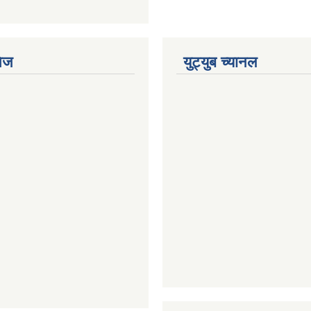
ेज
युट्युब च्यानल