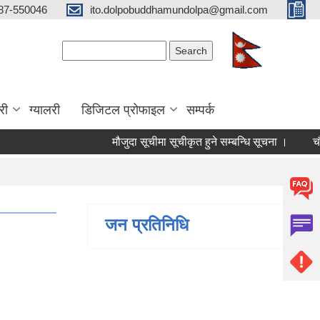
87-550046
ito.dolpobuddhamundolpa@gmail.com
Search form
Search
री
ग्यालरी
डिजिटल प्रोफाइल
सम्पर्क
मौजुदा सूचीमा सूचीकृत हुने सम्बन्धि सूचना ।
चौथो त्रै
जन प्रतिनिधि