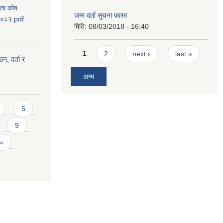
यता कोष
जन्म दर्ता सुचना फारम
 २०८२.pdf
मिति:
08/03/2018 - 16:40
Pages
1
2
next ›
last »
ठन, दर्ता र
अन्य
5
9
 »