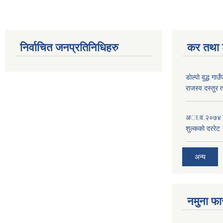
निर्वाचित जनप्रतिनिधिहरु
कर तथा श
डाेल्पाे वुद्ध
राजस्व दस्तुर 
अा.व.२०७४।०७
शुल्ककाे दररेट
अन्य
नमुना फा