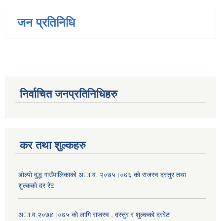
जन प्रतिनिधि
निर्वाचित जनप्रतिनिधिहरु
कर तथा शुल्कहरु
डाेल्पाे वुद्ध गाउँपालिकाकाे अा.व. २०७५।०७६ काे राजस्व दस्तुर तथा
शुल्ककाे दर रेट
अा.व.२०७४।०७५ काे लागि राजस्व , दस्तुर र शुल्ककाे दररेट