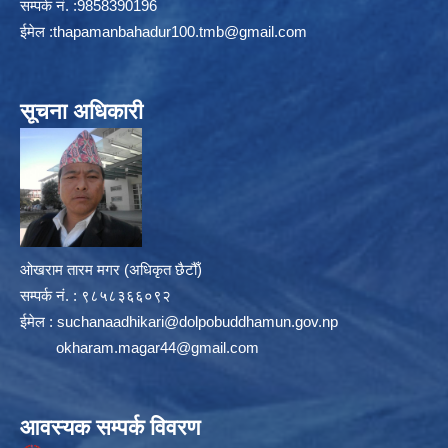
सम्पर्क न‌ं. :9858390196
ईमेल :
thapamanbahadur100.tmb@gmail.com
सूचना अधिकारी
ओखराम तारम मगर (अधिकृत छैटौँ)
सम्पर्क न‌ं. : ९८५८३६६०९२
ईमेल :
suchanaadhikari@dolpobuddhamun.gov.np
okharam.magar44@gmail.com
आवस्यक सम्पर्क विवरण