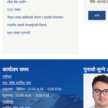
मिति:
08/08/
लोक सेवा आयोग
GIS नक्सा
अन्य
नेपाल भरका साविककाे ठेगाना र हालकाे ठेगानाहरु
स्थानीय तहको वेवसाईटको विवरण
श्रम संसार प्रणाली
कार्यालय समय
गुनासो सुन्न
गर्मीयाम
माघ देखि कार्त्तिक सम्म
आइतबार - बिहीवार: 10:00 A.M. - 5:00 P.M.
शुक्रवार: 10:00 A.M. - 3:00 P.M.
जाडोयाम
कार्त्तिक देखि माघ सम्म