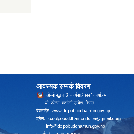
आवस्यक सम्पर्क विवरण
डोल्पो बुद्ध गाउँ कार्यपालिकाको कार्यालय
धो, डोल्पा, कर्णाली प्रदेश, नेपाल
वेबसाईट:
www.dolpobuddhamun.gov.np
इमेल:
ito.dolpobuddhamundolpa@gmail.com
info@dolpobuddhamun.gov.np
सम्पर्क नं. : ०८७-५५००४६