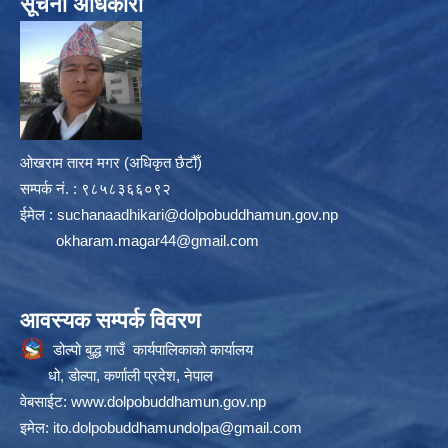
सूचना अधिकारी
ओखराम तारम मगर (अधिकृत छैटौँ)
सम्पर्क न‌ं. : ९८५८३६६०९२
ईमेल :
suchanaadhikari@dolpobuddhamun.gov.np
okharam.magar44@gmail.com
आवस्यक सम्पर्क विवरण
डोल्पो बुद्ध गाउँ कार्यपालिकाको कार्यालय
धो, डोल्पा, कर्णाली प्रदेश, नेपाल
वेबसाईट:
www.dolpobuddhamun.gov.np
इमेल:
ito.dolpobuddhamundolpa@gmail.com