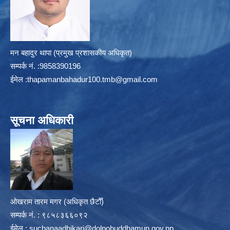
मन बहादुर थापा (प्रमुख प्रशासकीय अधिकृत)
सम्पर्क न‌ं. :9858390196
ईमेल :
thapamanbahadur100.tmb@gmail.com
सूचना अधिकारी
ओखराम तारम मगर (अधिकृत छैटौँ)
सम्पर्क न‌ं. : ९८५८३६६०९२
ईमेल :
suchanaadhikari@dolpobuddhamun.gov.np