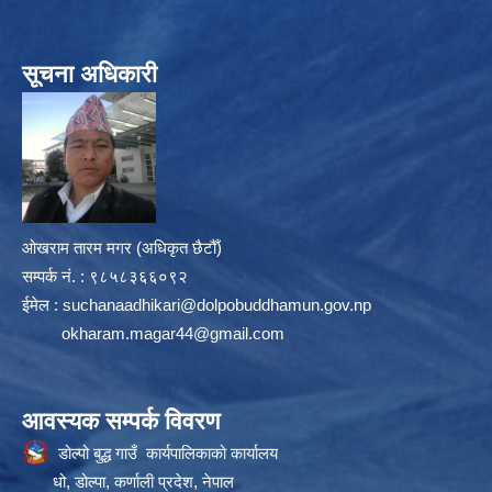
सूचना अधिकारी
ओखराम तारम मगर (अधिकृत छैटौँ)
सम्पर्क न‌ं. : ९८५८३६६०९२
ईमेल :
suchanaadhikari@dolpobuddhamun.gov.np
okharam.magar44@gmail.com
आवस्यक सम्पर्क विवरण
डोल्पो बुद्ध गाउँ कार्यपालिकाको कार्यालय
धो, डोल्पा, कर्णाली प्रदेश, नेपाल