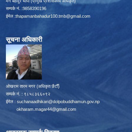
मन बहादुर थापा (प्रमुख प्रशासकीय अधिकृत)
सम्पर्क न‌ं. :9858390196
ईमेल :
thapamanbahadur100.tmb@gmail.com
सूचना अधिकारी
ओखराम तारम मगर (अधिकृत छैटौँ)
सम्पर्क न‌ं. : ९८५८३६६०९२
ईमेल :
suchanaadhikari@dolpobuddhamun.gov.np
okharam.magar44@gmail.com