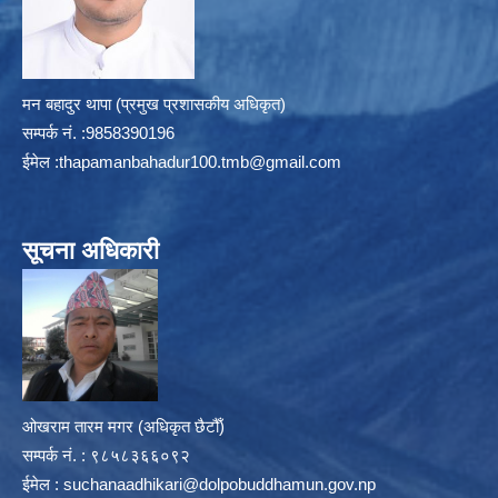
मन बहादुर थापा (प्रमुख प्रशासकीय अधिकृत)
सम्पर्क न‌ं. :9858390196
ईमेल :
thapamanbahadur100.tmb@gmail.com
सूचना अधिकारी
ओखराम तारम मगर (अधिकृत छैटौँ)
सम्पर्क न‌ं. : ९८५८३६६०९२
ईमेल :
suchanaadhikari@dolpobuddhamun.gov.np