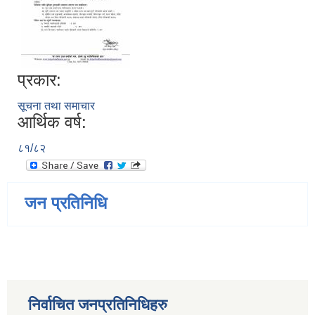
प्रकार:
सूचना तथा समाचार
आर्थिक वर्ष:
८१/८२
जन प्रतिनिधि
निर्वाचित जनप्रतिनिधिहरु
जन्म, मृत्यु तथा अन्य व्यक्तिगत घटना दर्ता गर्ने दाेर्स्राे संशाेधन नियमावली २०७५