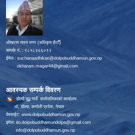
ओखराम तारम मगर (अधिकृत छैटौँ)
सम्पर्क न‌ं. : ९८५८३६६०९२
ईमेल :
suchanaadhikari@dolpobuddhamun.gov.np
okharam.magar44@gmail.com
आवस्यक सम्पर्क विवरण
डोल्पो बुद्ध गाउँ कार्यपालिकाको कार्यालय
धो, डोल्पा, कर्णाली प्रदेश, नेपाल
वेबसाईट:
www.dolpobuddhamun.gov.np
इमेल:
ito.dolpobuddhamundolpa@gmail.com
info@dolpobuddhamun.gov.np