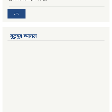
अन्य
युट्युब च्यानल