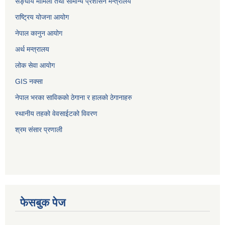
सङ्‍घीय मामिला तथा सामान्य प्रशासन मन्त्रालय
राष्ट्रिय योजना आयोग
नेपाल कानुन आयोग
अर्थ मन्त्रालय
लोक सेवा आयोग
GIS नक्सा
नेपाल भरका साविककाे ठेगाना र हालकाे ठेगानाहरु
स्थानीय तहको वेवसाईटको विवरण
श्रम संसार प्रणाली
फेसबुक पेज