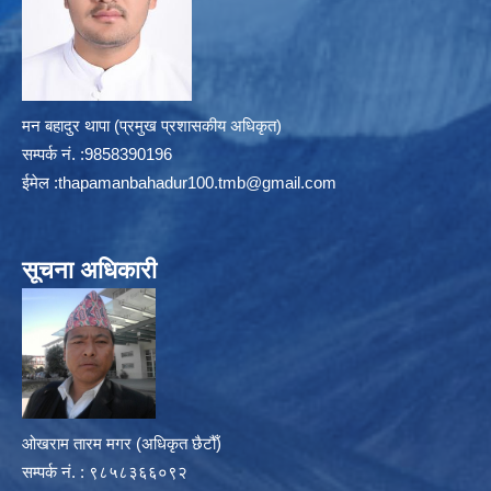
मन बहादुर थापा (प्रमुख प्रशासकीय अधिकृत)
सम्पर्क न‌ं. :9858390196
ईमेल :
thapamanbahadur100.tmb@gmail.com
सूचना अधिकारी
ओखराम तारम मगर (अधिकृत छैटौँ)
सम्पर्क न‌ं. : ९८५८३६६०९२