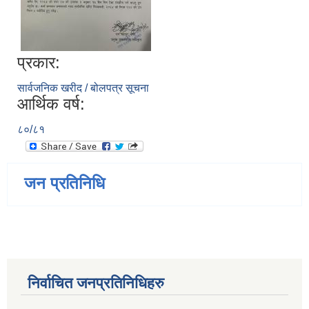
प्रकार:
सार्वजनिक खरीद / बोलपत्र सूचना
आर्थिक वर्ष:
८०/८१
जन प्रतिनिधि
निर्वाचित जनप्रतिनिधिहरु
जन्म, मृत्यु तथा अन्य व्यक्तिगत घटना दर्ता गर्ने दाेर्स्राे संशाेधन नियमावली २०७५