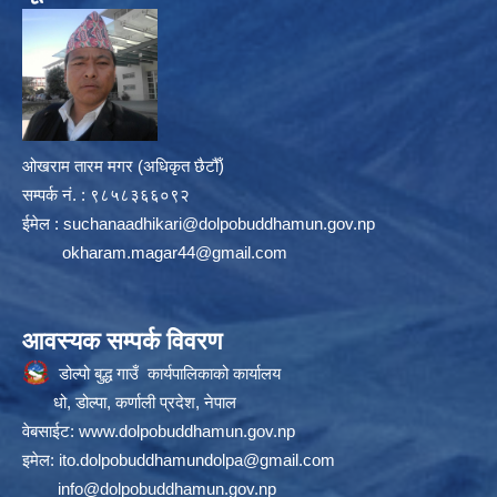
ओखराम तारम मगर (अधिकृत छैटौँ)
सम्पर्क न‌ं. : ९८५८३६६०९२
ईमेल :
suchanaadhikari@dolpobuddhamun.gov.np
okharam.magar44@gmail.com
आवस्यक सम्पर्क विवरण
डोल्पो बुद्ध गाउँ कार्यपालिकाको कार्यालय
धो, डोल्पा, कर्णाली प्रदेश, नेपाल
वेबसाईट:
www.dolpobuddhamun.gov.np
इमेल:
ito.dolpobuddhamundolpa@gmail.com
info@dolpobuddhamun.gov.np