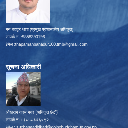
मन बहादुर थापा (प्रमुख प्रशासकीय अधिकृत)
सम्पर्क न‌ं. :9858390196
ईमेल :
thapamanbahadur100.tmb@gmail.com
सूचना अधिकारी
ओखराम तारम मगर (अधिकृत छैटौँ)
सम्पर्क न‌ं. : ९८५८३६६०९२
ईमेल :
suchanaadhikari@dolpobuddhamun.gov.np