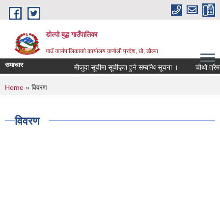
Skip to main content
डोल्पो बुद्ध गाउँपालिका
गाउँ कार्यपालिकाकाे कार्यालय कर्णाली प्रदेश, धो, डोल्पा
समाचार
मौजुदा सूचीमा सूचीकृत हुने सम्बन्धि सूचना ।
चौथो त्रैमासिक 
You are here
Home
» विवरण
विवरण