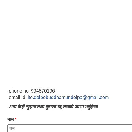
phone no. 994870196
email id:
ito.dolpobuddhamundolpa@gmail.com
अन्य केही सुझाव तथा गुनासाे भए तलकाे फारम भर्नुहाेला
नाम
*
जन्म, मृत्यु तथा अन्य व्यक्तिगत घटना दर्ता गर्ने दाेर्स्राे संशाेधन नियमावली २०७५