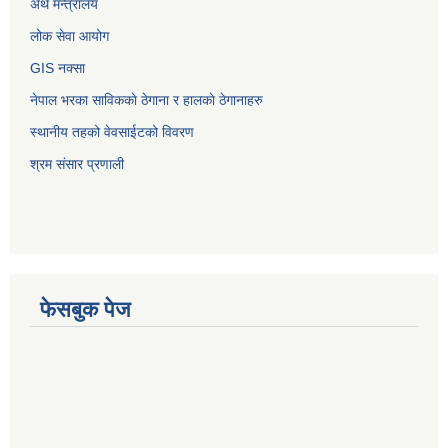
अर्थ मन्त्रालय
लोक सेवा आयोग
GIS नक्सा
नेपाल भरका साविककाे ठेगाना र हालकाे ठेगानाहरु
स्थानीय तहको वेवसाईटको विवरण
श्रम संसार प्रणाली
फेसबुक पेज