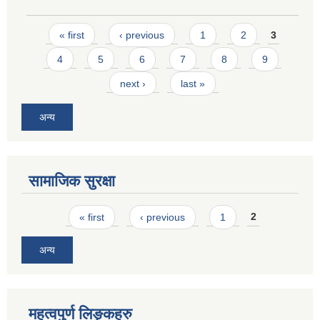
Pages
« first
‹ previous
1
2
3
4
5
6
7
8
9
next ›
last »
अन्य
सामाजिक सुरक्षा
Pages
« first
‹ previous
1
2
अन्य
महत्वपुर्ण लिङ्कहरु