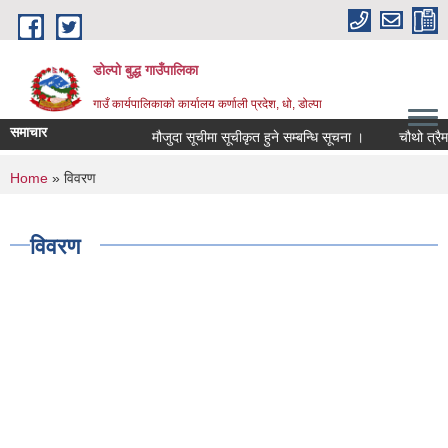
Skip to main content
डोल्पो बुद्ध गाउँपालिका
गाउँ कार्यपालिकाकाे कार्यालय कर्णाली प्रदेश, धो, डोल्पा
समाचार
मौजुदा सूचीमा सूचीकृत हुने सम्बन्धि सूचना ।
चौथो त्रैमासिक 
You are here
Home
» विवरण
विवरण