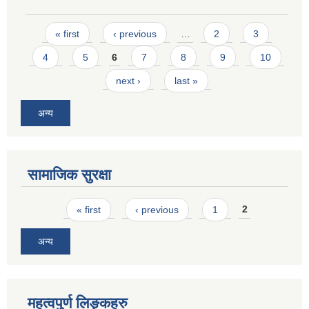
Pages
« first
‹ previous
…
2
3
4
5
6
7
8
9
10
next ›
last »
अन्य
सामाजिक सुरक्षा
Pages
« first
‹ previous
1
2
अन्य
महत्वपुर्ण लिङ्कहरु