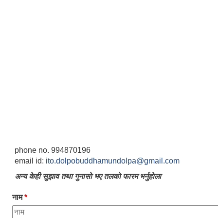
phone no. 994870196
email id:
ito.dolpobuddhamundolpa@gmail.com
अन्य केही सुझाव तथा गुनासाे भए तलकाे फारम भर्नुहाेला
नाम
*
जन्म, मृत्यु तथा अन्य व्यक्तिगत घटना दर्ता गर्ने दाेर्स्राे संशाेधन नियमावली २०७५