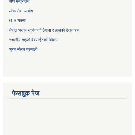
अर्थ मन्त्रालय
लोक सेवा आयोग
GIS नक्सा
नेपाल भरका साविककाे ठेगाना र हालकाे ठेगानाहरु
स्थानीय तहको वेवसाईटको विवरण
श्रम संसार प्रणाली
फेसबुक पेज