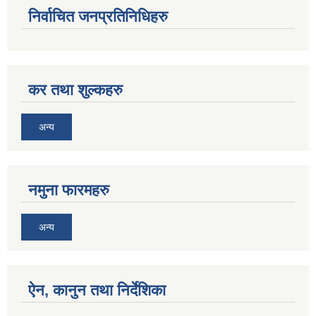
निर्वाचित जनप्रतिनिधिहरु
कर तथा शुल्कहरु
अन्य
नमुना फारमहरु
अन्य
ऐन, कानुन तथा निर्देशिका
जन्म, मृत्यु तथा अन्य व्यक्तिगत घटना दर्ता गर्ने दाेर्स्राे संशाेधन नियमावली २०७५