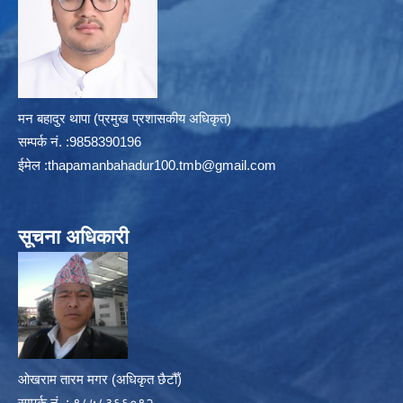
मन बहादुर थापा (प्रमुख प्रशासकीय अधिकृत)
सम्पर्क न‌ं. :9858390196
ईमेल :
thapamanbahadur100.tmb@gmail.com
सूचना अधिकारी
ओखराम तारम मगर (अधिकृत छैटौँ)
सम्पर्क न‌ं. : ९८५८३६६०९२