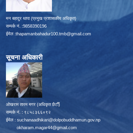
मन बहादुर थापा (प्रमुख प्रशासकीय अधिकृत)
सम्पर्क न‌ं. :9858390196
ईमेल :
thapamanbahadur100.tmb@gmail.com
सूचना अधिकारी
ओखराम तारम मगर (अधिकृत छैटौँ)
सम्पर्क न‌ं. : ९८५८३६६०९२
ईमेल :
suchanaadhikari@dolpobuddhamun.gov.np
okharam.magar44@gmail.com