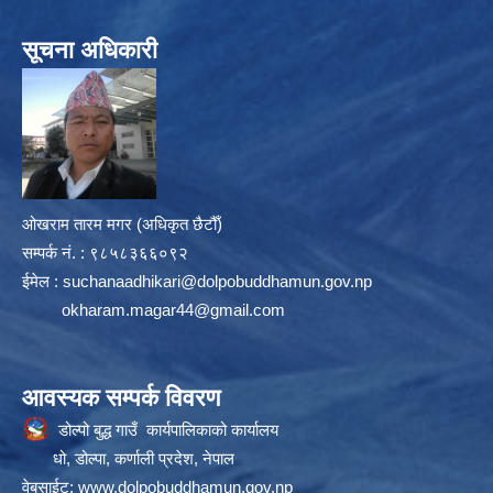
सूचना अधिकारी
ओखराम तारम मगर (अधिकृत छैटौँ)
सम्पर्क न‌ं. : ९८५८३६६०९२
ईमेल :
suchanaadhikari@dolpobuddhamun.gov.np
okharam.magar44@gmail.com
आवस्यक सम्पर्क विवरण
डोल्पो बुद्ध गाउँ कार्यपालिकाको कार्यालय
धो, डोल्पा, कर्णाली प्रदेश, नेपाल
वेबसाईट:
www.dolpobuddhamun.gov.np