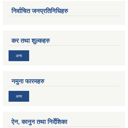
निर्वाचित जनप्रतिनिधिहरु
कर तथा शुल्कहरु
अन्य
नमुना फारमहरु
अन्य
ऐन, कानुन तथा निर्देशिका
जन्म, मृत्यु तथा अन्य व्यक्तिगत घटना दर्ता गर्ने दाेर्स्राे संशाेधन नियमावली २०७५