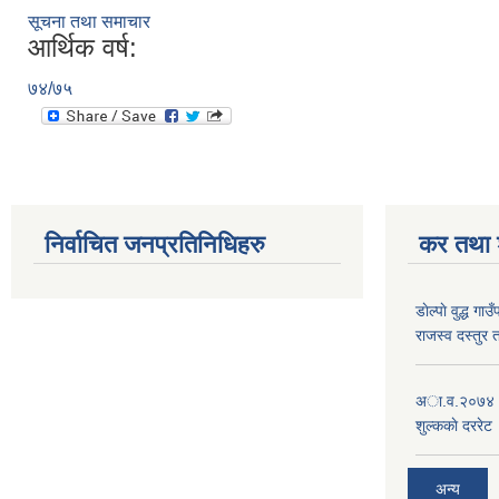
सूचना तथा समाचार
आर्थिक वर्ष:
७४/७५
निर्वाचित जनप्रतिनिधिहरु
कर तथा श
डाेल्पाे वुद्ध
राजस्व दस्तुर 
अा.व.२०७४।०७
शुल्ककाे दररेट
अन्य