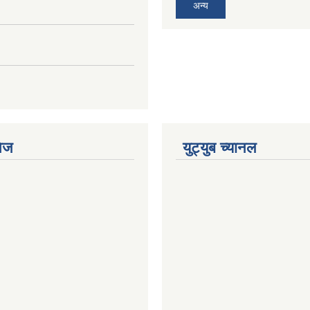
अन्य
ेज
युट्युब च्यानल