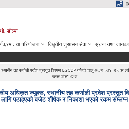
0
धो, डोल्पा
र्यक्रम तथा परियोजना
विधुतीय शुसासन सेवा
सूचना तथा जानका
ू, स्थानीय तह कर्णाली प्रदेश प्रस्तुत विषयमा LGCDP तर्फकाे चालु अाव ०७४।७५ का लागि तह
फरक परेकाे भए स
कीय अधिकृत ज्यूहरू, स्थानीय तह कर्णाली प्रदेश प्रस्तुत व
गि पठाइएकाे बजेट शीर्षक र निकाशा भएकाे रकम संम्लग्