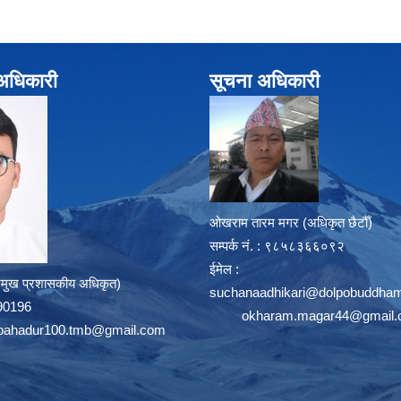
े अधिकारी
सूचना अधिकारी
ओखराम तारम मगर (अधिकृत छैटौँ)
सम्पर्क न‌ं. : ९८५८३६६०९२
ईमेल :
्रमुख प्रशासकीय अधिकृत)
suchanaadhikari@dolpobuddham
8390196
okharam.magar44@gmail
bahadur100.tmb@gmail.com