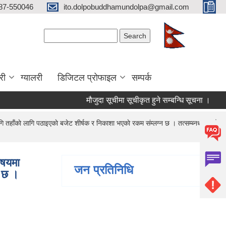
87-550046
ito.dolpobuddhamundolpa@gmail.com
Search form
Search
री
ग्यालरी
डिजिटल प्रोफाइल
सम्पर्क
मौजुदा सूचीमा सूचीकृत हुने सम्बन्धि सूचना ।
चौथो 
ाँकाे लागि पठाइएकाे बजेट शीर्षक र निकाशा भएकाे रकम संम्लग्न छ । तत्सम्ब्नधमा कुनै
िषयमा
जन प्रतिनिधि
न छ ।