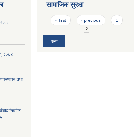
का
सामाजिक सुरक्षा
Pages
« first
‹ previous
1
पति कर
2
अन्य
एेन, २०७४
 (व्यवस्थापन तथा
ार्यविधि नियमित
७५