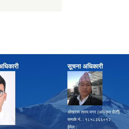
े अधिकारी
सूचना अधिकारी
ओखराम तारम मगर (अधिकृत छैटौँ)
सम्पर्क न‌ं. : ९८५८३६६०९२
ईमेल :