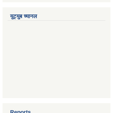
युट्युब च्यानल
Reports