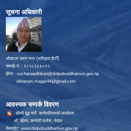
सूचना अधिकारी
ओखराम तारम मगर (अधिकृत छैटौँ)
सम्पर्क न‌ं. : ९८५८३६६०९२
ईमेल :
suchanaadhikari@dolpobuddhamun.gov.np
okharam.magar44@gmail.com
आवस्यक सम्पर्क विवरण
डोल्पो बुद्ध गाउँ कार्यपालिकाको कार्यालय
धो, डोल्पा, कर्णाली प्रदेश, नेपाल
वेबसाईट:
www.dolpobuddhamun.gov.np