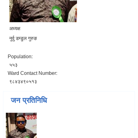
अध्यक्ष
नुर्वु डम्डुल गुरुङ
Population:
५५३
Ward Contact Number:
९८४३४९०५१३
जन प्रतिनिधि
जन्म, मृत्यु तथा अन्य व्यक्तिगत घटना दर्ता गर्ने दाेर्स्राे संशाेधन नियमावली २०७५