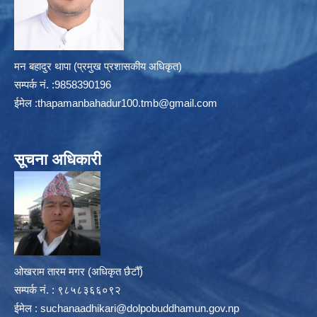
मन बहादुर थापा (प्रमुख प्रशासकीय अधिकृत)
सम्पर्क न‌ं. :9858390196
ईमेल :
thapamanbahadur100.tmb@gmail.com
सूचना अधिकारी
ओखराम तारम मगर (अधिकृत छैटौँ)
सम्पर्क न‌ं. : ९८५८३६६०९२
ईमेल :
suchanaadhikari@dolpobuddhamun.gov.np