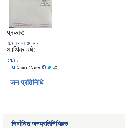
प्रकार:
सूचना तथा समाचार
आर्थिक वर्ष:
८१/८२
जन प्रतिनिधि
निर्वाचित जनप्रतिनिधिहरु
जन्म, मृत्यु तथा अन्य व्यक्तिगत घटना दर्ता गर्ने दाेर्स्राे संशाेधन नियमावली २०७५