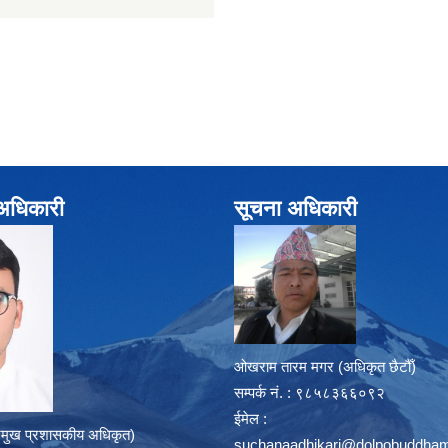
े अधिकारी
सूचना अधिकारी
ओखराम तारम मगर (अधिकृत छैटौँ)
सम्पर्क न‌ं. : ९८५८३६६०९२
ईमेल :
्रमुख प्रशासकीय अधिकृत)
suchanaadhikari@dolpobuddham