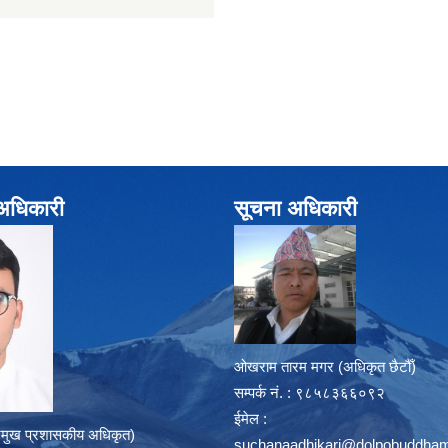
े अधिकारी
सूचना अधिकारी
ओखराम तारम मगर (अधिकृत छैटौँ)
सम्पर्क न‌ं. : ९८५८३६६०९२
ईमेल :
्रमुख प्रशासकीय अधिकृत)
suchanaadhikari@dolpobuddham