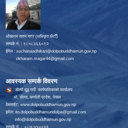
ओखराम तारम मगर (अधिकृत छैटौँ)
सम्पर्क न‌ं. : ९८५८३६६०९२
ईमेल :
suchanaadhikari@dolpobuddhamun.gov.np
okharam.magar44@gmail.com
आवस्यक सम्पर्क विवरण
डोल्पो बुद्ध गाउँ कार्यपालिकाको कार्यालय
धो, डोल्पा, कर्णाली प्रदेश, नेपाल
वेबसाईट:
www.dolpobuddhamun.gov.np
इमेल:
ito.dolpobuddhamundolpa@gmail.com
info@dolpobuddhamun.gov.np
सम्पर्क नं. : ०८७-५५००४६