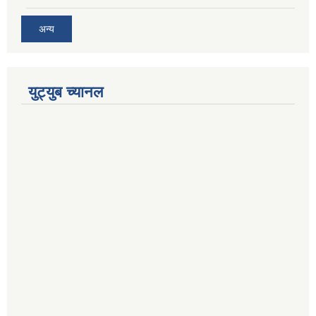
अन्य
युट्युब च्यानल