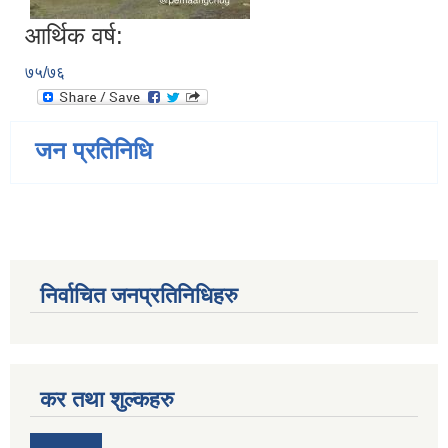
आर्थिक वर्ष:
७५/७६
जन प्रतिनिधि
निर्वाचित जनप्रतिनिधिहरु
कर तथा शुल्कहरु
जन्म, मृत्यु तथा अन्य व्यक्तिगत घटना दर्ता गर्ने दाेर्स्राे संशाेधन नियमावली २०७५