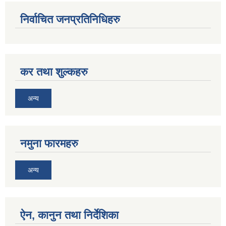
निर्वाचित जनप्रतिनिधिहरु
कर तथा शुल्कहरु
अन्य
नमुना फारमहरु
अन्य
ऐन, कानुन तथा निर्देशिका
जन्म, मृत्यु तथा अन्य व्यक्तिगत घटना दर्ता गर्ने दाेर्स्राे संशाेधन नियमावली २०७५