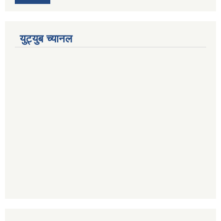
युट्युब च्यानल