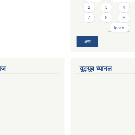
2
3
4
7
8
9
last »
अन्य
ेज
युट्युब च्यानल