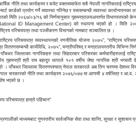
्षिक नीति तथा कार्यक्रम र बजेट वक्तव्यमार्फत सबै नेपाली नागरिकलाई राष्ट्र
र्ट कार्डको प्रयोग गर्ने व्यवस्था गरिनेछ र यससम्बन्धी व्यवस्था कार्यान्वयनका ल
रको मिति २०६७/०३/१६ को निर्णयानुसार गृहमन्त्रालयअन्तर्गत विभागस्तरको केन
्द्र (National ID Management Center) को स्थापना भएको हो । मिति २
 राष्ट्रिय परिचयपत्र तथा पञ्जीकरण विभागको नामबाट सञ्चालित छ ।
“राष्ट्रिय परिचयपत्र व्यवस्थापनको रणनीतिक योजना २०७५”, “राष्ट्रिय परिच
्र वितरणसम्बन्धी कार्यविधि, २०७५”, मन्त्रीपरिषद् र मन्त्रालयस्तरीय विभिन्न निर
ा पाँचथर जिल्लाका नागरिकहरु तथा सिंहदरबार परिसरका कर्मचारीहरुलाई राष्ट्
हमन्त्री श्री राम बहादुर थापाले १०१ वर्षीय जेष्ठ नागरिक श्री भगवती दे
ो । पाँचथर जिल्लामा वितरणपश्चात् नेपाल सरकारले अब तिन चरणमा देशभर विस्त
ेपाल सरकारको नीति तथा कार्यक्रम २०७६/०७७ मा आगामी ४ वर्षभित्र र आ.व
द्घोष भएको छ ।
्रिय परिचयपत्र हाम्रो पहिचान”
्रणालीको माध्यमबाट गुणस्तरीय सार्वजनिक सेवा तथा शान्ति, सुरक्षा र सुशासन प्रवर्