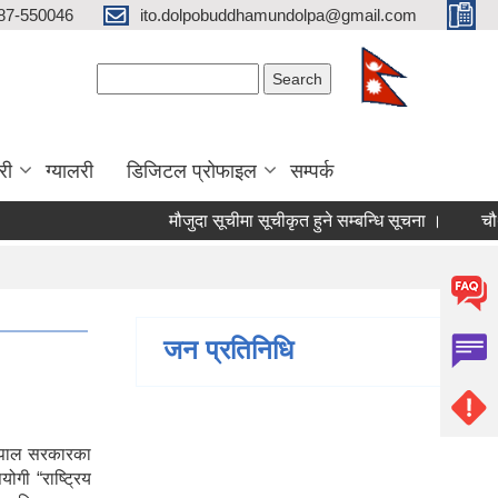
87-550046
ito.dolpobuddhamundolpa@gmail.com
Search form
Search
री
ग्यालरी
डिजिटल प्रोफाइल
सम्पर्क
मौजुदा सूचीमा सूचीकृत हुने सम्बन्धि सूचना ।
चौथो त्रैम
जन प्रतिनिधि
 नेपाल सरकारका
ोगी “राष्ट्रिय