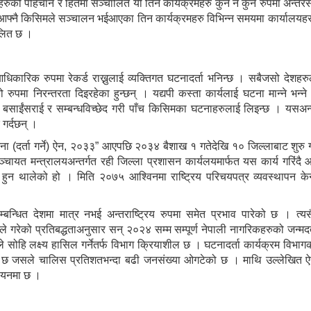
रुको पहिचान र हितमा सञ्चालित यी तिनै कार्यक्रमहरु कुनै न कुनै रुपमा अन्तरस
फ्नै किसिमले सञ्चालन भईआएका तिन कार्यक्रमहरु विभिन्न समयमा कार्यालयहर
ालित छ ।
ई आधिकारिक रुपमा रेकर्ड राख्नुलाई व्यक्तिगत घटनादर्ता भनिन्छ । सबैजसो देशहरु
ो रुपमा निरन्तरता दिइरहेका हुन्छन् । यद्यपी कस्ता कार्यलाई घटना मान्ने भन्न
वाह, बसाईंसराई र सम्बन्धविच्छेद गरी पाँच किसिमका घटनाहरुलाई लिइन्छ । यसअन्त
 गर्दछन् ।
गत घटना (दर्ता गर्ने) ऐन, २०३३” आएपछि २०३४ बैशाख १ गतेदेखि १० जिल्लाबाट शुर
ञ्चायत मन्त्रालयअन्तर्गत रही जिल्ला प्रशासन कार्यलयमार्फत यस कार्य गरिं
 थालेको हो । मिति २०७५ आश्विनमा राष्ट्रिय परिचयपत्र व्यवस्थापन केन्द्
।
बन्धित देशमा मात्र नभई अन्तराष्ट्रिय रुपमा समेत प्रभाव पारेको छ । त्यसै
गरेको प्रतिबद्धताअनुसार सन् २०२४ सम्म सम्पूर्ण नेपाली नागरिकहरुको जन्मद
ने भएकोले सोहि लक्ष्य हासिल गर्नेतर्फ विभाग क्रियाशील छ । घटनादर्ता कार्यक्रम विभ
रित छ जसले चालिस प्रतिशतभन्दा बढी जनसंख्या ओगटेको छ । माथि उल्लेखित
न्वयनमा छ ।