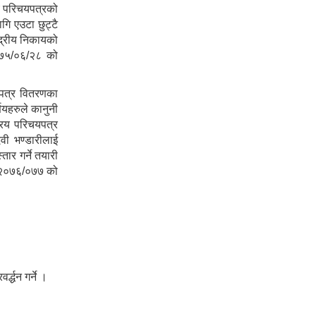
िय परिचयपत्रको
ागि एउटा छुट्टै
्द्रीय निकायको
०७५/०६/२८ को
यपत्र वितरणका
्णयहरुले कानुनी
रिय परिचयपत्र
वी भण्डारीलाई
ार गर्ने तयारी
. २०७६/०७७ को
द्धन गर्ने ।