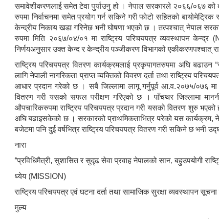
समावेशीकरणलाई समेत टेवा पुर्याउनु हो । नेपाल सरकारले २०६६/०६७ को बार
रुपमा निर्वाचनमा समेत प्रयोग गर्न सकिने गरी फोटो सहितको बायोमेट्रिक स्मा
केन्द्रीय निकाय खडा गरिनेछ भनी घोषणा भएको छ । तत्पश्चात् नेपाल सरका
रुपमा मिति २०६७/०४/०१ मा राष्ट्रिय परिचयपत्र व्यवस्थापन केन
निर्णयअनुसार उक्त केन्द र केन्द्रीय पञ्जीकरण विभागको एकीकरणपश्चात्
राष्ट्रिय परिचयपत्र वितरण कार्यक्रमलाई प्रकृयागतरुपमा अघि बढाउन 
लागि नेपाली नागरिकता प्राप्त व्यक्तिको विवरण दर्ता तथा राष्ट्रिय परिचयपत
आधार प्रदान गरेको छ । सबै जिल्लामा लागू गर्नुपूर्व आ.व.२०७५/०७६ म
वितरण गरी यसको सफल परीक्षण गरिएको छ । पाँचथर जिल्लामा माननीय गृ
औपचारिकरुपमा राष्ट्रिय परिचयपत्र प्रदान गरी यसको वितरण शुरु भएको ह
अघि बढाइसकेको छ । सरकारको प्राथमिकताभित्र परेको यस कार्यक्रम, न
बजेटमा पनि दुई वर्षभित्र राष्ट्रिय परिचयपत्र वितरण गरी सकिने छ भनी उ
नारा
“प्रविधिमैत्री, सुशासित र सुदृढ सेवा प्रवाह नेपालको सान, बहुउपयोगी राष्ट
ध्येय (MISSION)
राष्ट्रिय परिचयपत्र एवं घटना दर्ता तथा सामाजिक सुरक्षा व्यवस्थापन सूचना प
मुल्य