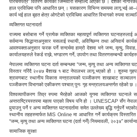
परिचयपत्र” वितरण कार्यको जिम्मेवारी सम्हाल्दै आएको छ । देशका नागरिकह
हाल प्रविधिमा पनि आधारित छन् । यसकारण विभिन्न समयमा लागू भई आ–आ
कार्य भई हाल बृहत क्षेत्र ओगटेको प्रविधिमा आधारित विभागको रुपमा सञ्च
व्यक्तिगत घटनादर्ता
राज्यमा बसोबास गर्ने प्रत्येक व्यक्तिका महत्वपूर्ण व्यक्तिगत घटनाहरुला
सर्वमान्य सिद्धान्तअनुसार यसलाई स्थायी, अविच्छिन्न तथा अनिवार्य कार्यक
आवश्यक्ताअनुसार फरक पर्ने सन्दर्भमा हाम्रो देशमा भने जन्म, मृत्यु, वि
कार्यालयहरुले रेकर्ड राख्ने, भण्डारण गर्ने, उपयोग तथा वितरणसम्बन्धी कार्यहरु
नेपालमा व्यक्तिगत घटना दर्ता सम्बन्धमा “जन्म, मृत्यु तथा अन्य व्यक्ति
विस्तार गरिंदै २०४७ बैशाख १ बाट नेपालभर लागू भएको हो । शुरुमा गृहप
श्रावणबाट स्थानीय विकास मन्त्रालयको पञ्जीकरण शाखाबाट सञ्चालन हुन
पञ्जीकरण विभागको एकीकरण पश्चात् पुनः गृह मन्त्रालयअन्तर्गत रहेको छ 
विश्वव्यापीकरण तिव्र रुपमा भैरहेको आजको युगमा व्यक्तिगत घटनाले सम्
अन्तराष्ट्रियस्तरमा महत्व पाएको विषय पनि हो । UNESCAP सँग नेपालले 
पुर्‍याउनु पर्ने र अन्य व्यक्तिगत घटनादर्तामा समेत उल्लेख्य बृद्धि गर्नुपर्
स्थानीय तहहरुमार्फत MIS Online मा आधारित गर्ने कार्यक्रम विस्ता
“जन्म, मृत्यु तथा अन्य व्यक्तिगत घटना (दर्ता गर्ने) नियमावली, २०३४” कार्या
सामाजिक सुरक्षा