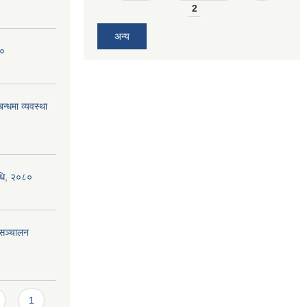
2
अन्य
८०
न्धमा व्यवस्था
िधि, २०८०
यसञ्चालन
1