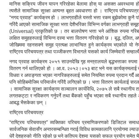
मानिस सक्रिय जीवन यापन गरिरहेका बेलामा होस् या असक्त अवस्थामा होस
त्यसैले सामाजिक सुरक्षा अत्यन्त बृहत अवधारणा हो । राष्ट्रिय परिचयपत
“नगद प्रवाह” कार्यक्रम हो । लाभग्राहीले यस्तो भत्ता रकम बुझेकोमा कुनै 
गरिंदै आएको सामाजिक सुरक्षा भत्ता देशैभरिका विभिन्न वर्गका लाभग्राही समू
(Universal) प्रकृतिको छ । तर बालपोषण भत्ता भने आंशिक रुपमा गरिब
लक्षित समुहहरुलाई विभिन्न दरमा भत्ता वितरण गरिरहेको छ । बृद्ध, दलित,
जोखिममा रहनसक्ने समुह प्रत्यक्ष लाभान्वित हुने कार्यक्रम भएकोले यो न
राष्ट्रिय परिचयपत्र तथा पञ्जीकरण विभागले यसको कार्य जिम्मेवारी सम्हाल
नगद प्रवाह कार्यक्रम २०५१ साउनदेखि गृह मन्त्रालयले बृद्धभत्ताका रुप
वितरण गर्न थालिएको हो । आ.व. २०५२।०५३ बाट भने यस कार्यक्रमलाई साम
विधवा र अपाङ्गता भएका नागरिकहरुलाई समेत नियमित रुपमा प्रदान गर्दै 
पनि सोहिबमोजिम परिमार्जन गरिंदै लगिएको छ । भत्ता वितरण कार्यलाई सरल 
। सामाजिक सुरक्षा कार्यक्रम सञ्चालन कार्यविधि, २०७५ ले सबै स्थानीय तहहर
लगतकट्टा र नविकरण गर्नुपर्ने तथा बैंकको पहुँच भएका सबै स्थानीय तहले 
आबद्ध भैसकेका छन् ।
राष्ट्रिय परिचयपत्र
“राष्ट्रिय परिचयपत्र” व्यक्तिका परिचय प्रमाणिकरणको डिजिटल सम
सार्वजनिक सेवासँग अन्तरसम्बन्धित गराई विविध कामकालागि प्रयोगमा ल्या
धेरै देशहरुको नीति रहेको छ भने कतिपय देशमा यसको सफल प्रयोग समेत भैरह