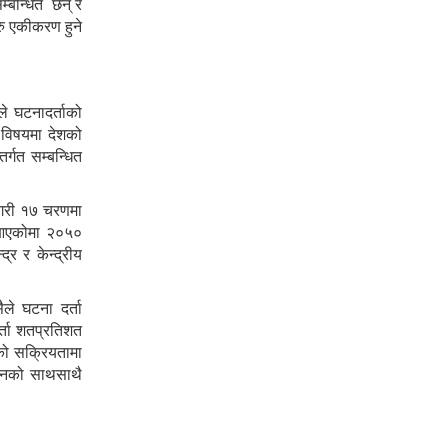
म्बन्धित छन् र
ु एकीकरण हुने
ले घटनादर्ताको
े विषयमा देशको
र्गत सम्बन्धित
ु गरी १७ चरणमा
दै आएकोमा २०५०
र र केन्द्रीय
ले घटना दर्ता
र्ता शतप्रतिशत
ागको सक्रियतामा
 ऐनको साथसाथै