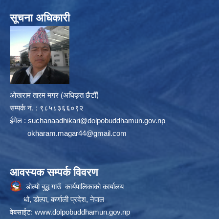
सूचना अधिकारी
ओखराम तारम मगर (अधिकृत छैटौँ)
सम्पर्क न‌ं. : ९८५८३६६०९२
ईमेल :
suchanaadhikari@dolpobuddhamun.gov.np
okharam.magar44@gmail.com
आवस्यक सम्पर्क विवरण
डोल्पो बुद्ध गाउँ कार्यपालिकाको कार्यालय
धो, डोल्पा, कर्णाली प्रदेश, नेपाल
वेबसाईट:
www.dolpobuddhamun.gov.np