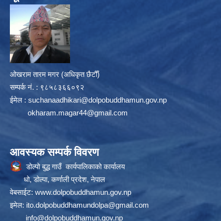
ओखराम तारम मगर (अधिकृत छैटौँ)
सम्पर्क न‌ं. : ९८५८३६६०९२
ईमेल :
suchanaadhikari@dolpobuddhamun.gov.np
okharam.magar44@gmail.com
आवस्यक सम्पर्क विवरण
डोल्पो बुद्ध गाउँ कार्यपालिकाको कार्यालय
धो, डोल्पा, कर्णाली प्रदेश, नेपाल
वेबसाईट:
www.dolpobuddhamun.gov.np
इमेल:
ito.dolpobuddhamundolpa@gmail.com
info@dolpobuddhamun.gov.np