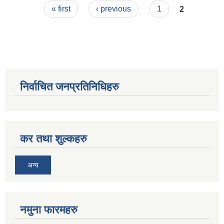
Pages
« first
‹ previous
1
2
निर्वाचित जनप्रतिनिधिहरु
कर तथा शुल्कहरु
अन्य
नमुना फारमहरु
जन्म, मृत्यु तथा अन्य व्यक्तिगत घटना दर्ता गर्ने दाेर्स्राे संशाेधन नियमावली २०७५